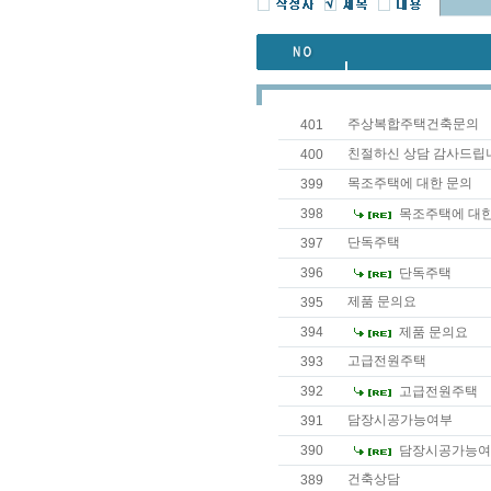
주상복합주택건축문의
401
친절하신 상담 감사드립
400
목조주택에 대한 문의
399
398
목조주택에 대한
단독주택
397
396
단독주택
제품 문의요
395
394
제품 문의요
고급전원주택
393
392
고급전원주택
담장시공가능여부
391
390
담장시공가능여
건축상담
389