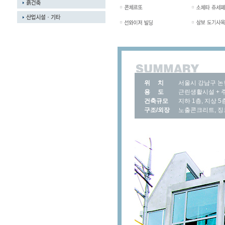
위 치
서울시 강남구 
용 도
근린생활시설 + 
건축규모
지하 1층, 지상 5층
구조/외장
노출콘크리트, 징