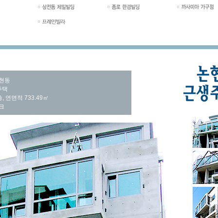
논현동
주택
, 연면적 733.49㎡
크